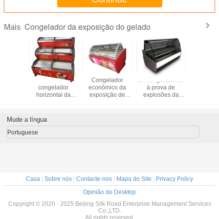
Congelador da exposição do gelado
Mais
ador de
3 camadas do
Congelador
24 congeladores
Congel
idável da
congelador
econômico da
à prova de
comerci
ção do
horizontal da
exposição de
explosões da
exposiç
e loja de
exposição do
Gelato da porta
mostra do gelado
gela
ia de 14
gelado do picolé
deslizante de 20
das placas
ejas
bandejas
Mude a língua
Portuguese
Casa
|
Sobre nós
|
Contacte-nos
|
Mapa do Site
|
Privacy Policy
Opinião do Desktop
Copyright © 2020 - 2025 Beijing Silk Road Enterprise Management Services
Co.,LTD.
All rights reserved.