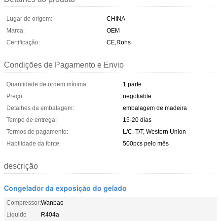
Lugar de origem:
CHINA
Marca:
OEM
Certificação:
CE,Rohs
Condições de Pagamento e Envio
Quantidade de ordem mínima:
1 parte
Preço:
negotiable
Detalhes da embalagem:
embalagem de madeira
Tempo de entrega:
15-20 dias
Termos de pagamento:
L/C, T/T, Western Union
Habilidade da fonte:
500pcs pelo mês
descrição
Congelador da exposição do gelado
Compressor:
Wanbao
Líquido
R404a