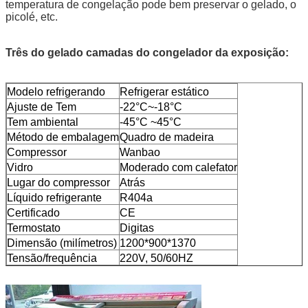
temperatura de congelação pode bem preservar o gelado, o
picolé, etc.
Três do gelado camadas do congelador da exposição:
Modelo refrigerando
Refrigerar estático
Ajuste de Tem
-22°C~-18°C
Tem ambiental
-45°C ~45°C
Método de embalagem
Quadro de madeira
Compressor
Wanbao
Vidro
Moderado com calefator
Lugar do compressor
Atrás
Líquido refrigerante
R404a
Certificado
CE
Termostato
Digitas
Dimensão (milímetros)
1200*900*1370
Tensão/frequência
220V, 50/60HZ