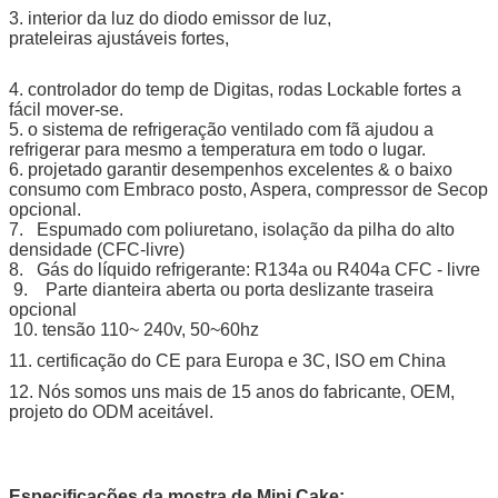
3. interior da luz do diodo emissor de luz,
prateleiras ajustáveis fortes,
4. controlador do temp de Digitas, rodas Lockable fortes a
fácil mover-se.
5. o sistema de refrigeração ventilado com fã ajudou a
refrigerar para mesmo a temperatura em todo o lugar.
6. projetado garantir desempenhos excelentes & o baixo
consumo com Embraco posto, Aspera, compressor de Secop
opcional.
7. Espumado com poliuretano, isolação da pilha do alto
densidade (CFC-livre)
8. Gás do líquido refrigerante: R134a ou R404a CFC - livre
9. Parte dianteira aberta ou porta deslizante traseira
opcional
10. tensão 110~ 240v, 50~60hz
11. certificação do CE para Europa e 3C, ISO em China
12. Nós somos uns mais de 15 anos do fabricante, OEM,
projeto do ODM aceitável.
Especificações da mostra de Mini Cake: