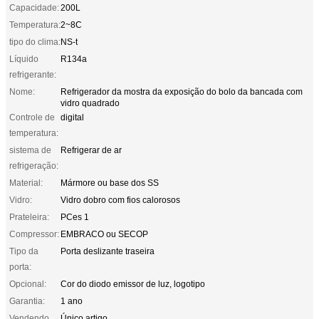
Capacidade:
200L
Temperatura:
2~8C
tipo do clima:
NS-t
Líquido
R134a
refrigerante:
Nome:
Refrigerador da mostra da exposição do bolo da bancada com
vidro quadrado
Controle de
digital
temperatura:
sistema de
Refrigerar de ar
refrigeração:
Material:
Mármore ou base dos SS
Vidro:
Vidro dobro com fios calorosos
Prateleira:
PCes 1
Compressor:
EMBRACO ou SECOP
Tipo da
Porta deslizante traseira
porta:
Opcional:
Cor do diodo emissor de luz, logotipo
Garantia:
1 ano
Vendendo
Único artigo