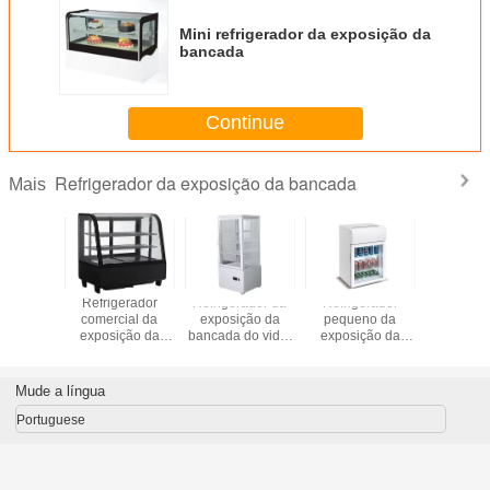
Mini refrigerador da exposição da
bancada
Continue
Refrigerador da exposição da bancada
Mais
dor ereto
Refrigerador
Refrigerador da
Refrigerador
Refrige
no da
comercial da
exposição da
pequeno da
refriger
ção da
exposição da
bancada do vidro
exposição da
exposiç
do hotel
bancada do bolo
liso do vertical 4
bancada do
banc
ebida
da porta
da loja
gelado do hotel
deslizante
Mude a língua
Portuguese