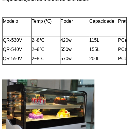
Modelo
Temp (℃)
Poder
Capacidade
Prate
QR-530V
2~8℃
420w
115L
PCes
QR-540V
2~8℃
550w
155L
PCes
QR-550V
2~8℃
570w
200L
PCes